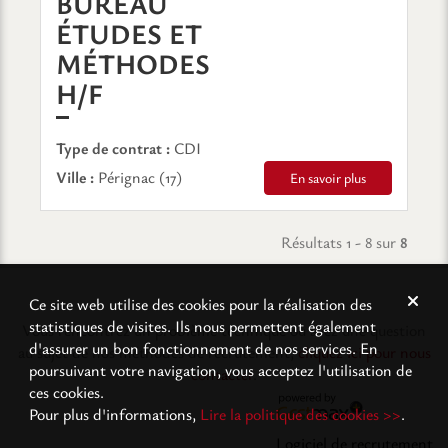
BUREAU
ÉTUDES ET
MÉTHODES
(NOUVELLE FENÊTRE)
H/F
Type de contrat :
CDI
Ville :
Pérignac (17)
En savoir plus
Résultats 1 - 8 sur
8
Ce site web utilise des cookies pour la réalisation des
statistiques de visites. Ils nous permettent également
Vous rencontrez un problème technique ou avez une question
d'assurer un bon fonctionnement de nos services. En
au sujet de nos méthodes de recrutement,
cliquez ici pour nous
poursuivant votre navigation, vous acceptez l'utilisation de
contacter
.
ces cookies.
Pour plus d'informations,
Lire la politique des cookies >>
.
Logiciel de recrutement