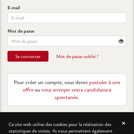
E-mail
Mot de passe
Se connecter
Mot de passe oublié ?
Pour créer un compte, vous devez
postuler à une
offre
ou
nous envoyer votre candidature
spontanée
.
Ce site web utilise des cookies pour la réalisation des
statistiques de visites. Ils nous permettent également
Vous rencontrez un problème technique ou avez une question